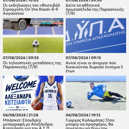
07/08/2026 | 10:05
07/08/2026 | 09:50
Οι εκδηλώσεις του «Φεστιβάλ
Δείτε τα αθλητικά
Στρογγύλη On the Road» 8-9
πρωτοσέλιδα της Παρασκευής
Αυγούστου
(7/8)
07/08/2026 | 09:35
07/08/2026 | 09:15
Οι τηλεοπτικές μεταδόσεις της
Αυτοί είναι οι άνεργοι που
Παρασκευής (7/8)
δικαιούνται δωρεάν ένσημα 5
έτων
06/08/2026 | 21:28
06/08/2026 | 19:12
Μπάσκετ: Σπουδαία
Γιώργος Καλαμάτας: Όσο
μεταγραφή με Αλεξάνδρα
μπορώ να προσφέρω, θα
Κοτσιάφτη για τον A.Σ.Π
συνεχίσω να δίνω τον