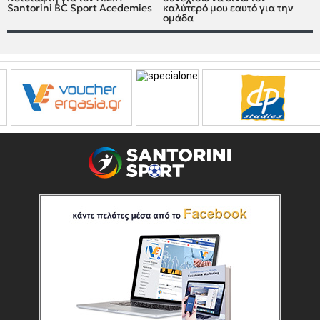
Santorini BC Sport Acedemies
καλύτερό μου εαυτό για την
ομάδα