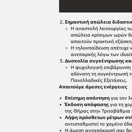
Σημαντική απώλεια διδακτ
Η αναστολή λειτουργίας τ
απώλεια κρίσιμων ωρών δι
απαιτούν πρακτική εξάσκη
Η τηλεκπαίδευση απέτυχε ν
ανεπαρκής λόγω των ιδιαί
Δυσκολία συγκέντρωσης και
Η ψυχολογική επιβάρυνση 
αδύνατη τη συγκέντρωσή το
Πανελλαδικές Εξετάσεις.
Απαιτούμε άμεσες ενέργειες
Επίσημη απάντηση
για τον λ
Έκδοση απόφασης
για τη χο
της Θήρας στην Τριτοβάθμια
Λήψη πρόσθετων μέτρων στ
αντισταθμιστεί το χαμένο έδ
Η άμεση ανταπόκρισή σας δεν