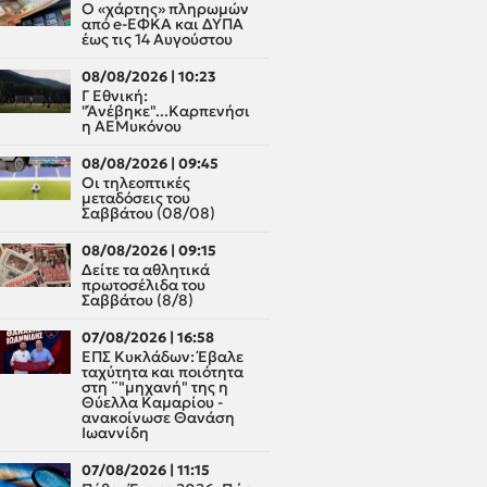
Ο «χάρτης» πληρωμών
από e-ΕΦΚΑ και ΔΥΠΑ
έως τις 14 Αυγούστου
08/08/2026 | 10:23
Γ Εθνική:
"Άνέβηκε"...Καρπενήσι
η ΑΕΜυκόνου
08/08/2026 | 09:45
Οι τηλεοπτικές
μεταδόσεις του
Σαββάτου (08/08)
08/08/2026 | 09:15
Δείτε τα αθλητικά
πρωτοσέλιδα του
Σαββάτου (8/8)
07/08/2026 | 16:58
ΕΠΣ Κυκλάδων: Έβαλε
ταχύτητα και ποιότητα
στη ¨"μηχανή" της η
Θύελλα Καμαρίου -
ανακοίνωσε Θανάση
Ιωαννίδη
07/08/2026 | 11:15