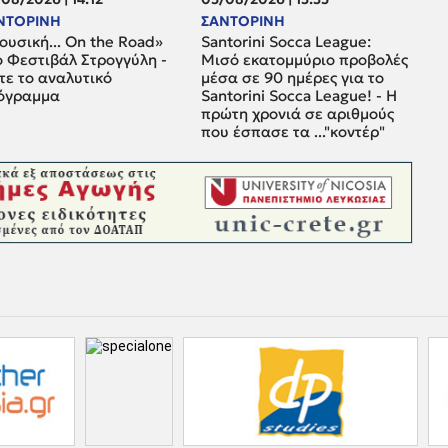
ΝΤΟΡΙΝΗ
ΣΑΝΤΟΡΙΝΗ
υσική... On the Road»
Santorini Socca League:
ο Φεστιβάλ Στρογγύλη -
Μισό εκατομμύριο προβολές
τε το αναλυτικό
μέσα σε 90 ημέρες για το
όγραμμα
Santorini Socca League! - Η
πρώτη χρονιά σε αριθμούς
που έσπασε τα ..."κοντέρ"