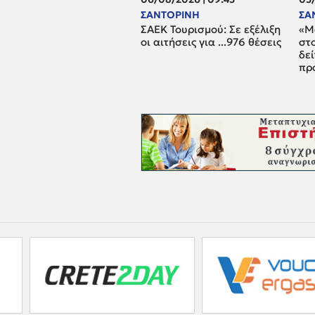
ΣΑΝΤΟΡΙΝΗ
ΣΑ
ΣΑΕΚ Τουρισμού: Σε εξέλιξη
«Μο
οι αιτήσεις για ...976 θέσεις
στ
δεί
πρ