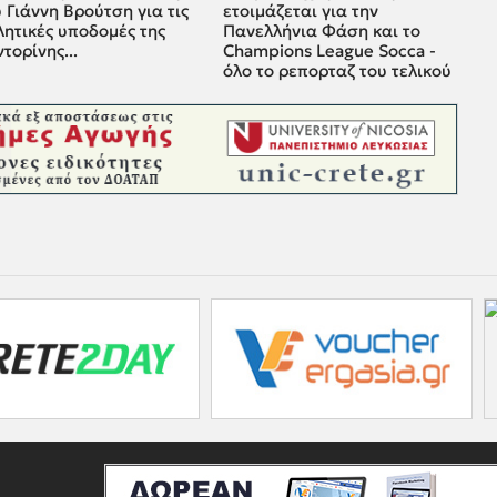
 Γιάννη Βρούτση για τις
ετοιμάζεται για την
λητικές υποδομές της
Πανελλήνια Φάση και το
τορίνης...
Champions League Socca -
όλο το ρεπορταζ του τελικού