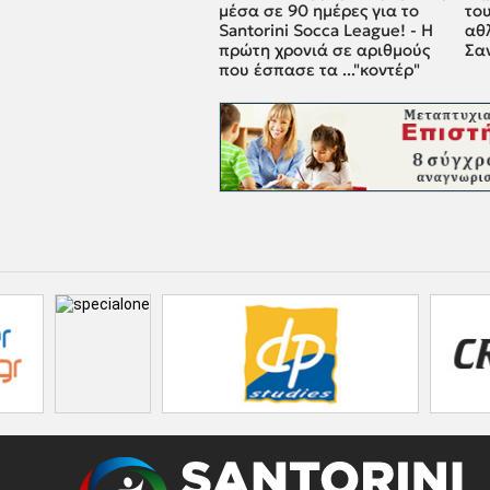
μέσα σε 90 ημέρες για το
του
Santorini Socca League! - Η
αθ
πρώτη χρονιά σε αριθμούς
Σαν
που έσπασε τα ..."κοντέρ"