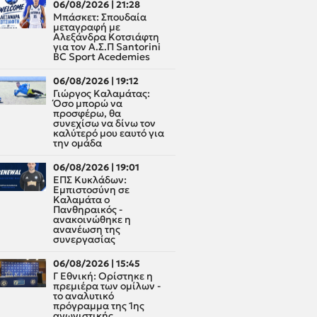
06/08/2026 | 21:28
Μπάσκετ: Σπουδαία
μεταγραφή με
Αλεξάνδρα Κοτσιάφτη
για τον A.Σ.Π Santorini
BC Sport Acedemies
06/08/2026 | 19:12
Γιώργος Καλαμάτας:
Όσο μπορώ να
προσφέρω, θα
συνεχίσω να δίνω τον
καλύτερό μου εαυτό για
την ομάδα
06/08/2026 | 19:01
ΕΠΣ Κυκλάδων:
Εμπιστοσύνη σε
Καλαμάτα ο
Πανθηραικός -
ανακοινώθηκε η
ανανέωση της
συνεργασίας
06/08/2026 | 15:45
Γ Εθνική: Ορίστηκε η
πρεμιέρα των ομίλων -
το αναλυτικό
πρόγραμμα της 1ης
αγωνιστικής