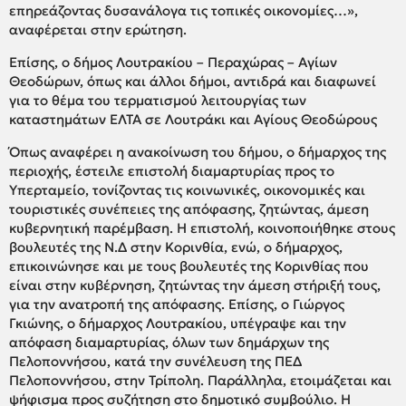
επηρεάζοντας δυσανάλογα τις τοπικές οικονομίες…»,
αναφέρεται στην ερώτηση.
Επίσης, ο δήμος Λουτρακίου – Περαχώρας – Αγίων
Θεοδώρων, όπως και άλλοι δήμοι, αντιδρά και διαφωνεί
για το θέμα του τερματισμού λειτουργίας των
καταστημάτων ΕΛΤΑ σε Λουτράκι και Αγίους Θεοδώρους
Όπως αναφέρει η ανακοίνωση του δήμου, ο δήμαρχος της
περιοχής, έστειλε επιστολή διαμαρτυρίας προς το
Υπερταμείο, τονίζοντας τις κοινωνικές, οικονομικές και
τουριστικές συνέπειες της απόφασης, ζητώντας, άμεση
κυβερνητική παρέμβαση. Η επιστολή, κοινοποιήθηκε στους
βουλευτές της Ν.Δ στην Κορινθία, ενώ, ο δήμαρχος,
επικοινώνησε και με τους βουλευτές της Κορινθίας που
είναι στην κυβέρνηση, ζητώντας την άμεση στήριξή τους,
για την ανατροπή της απόφασης. Επίσης, ο Γιώργος
Γκιώνης, ο δήμαρχος Λουτρακίου, υπέγραψε και την
απόφαση διαμαρτυρίας, όλων των δημάρχων της
Πελοποννήσου, κατά την συνέλευση της ΠΕΔ
Πελοποννήσου, στην Τρίπολη. Παράλληλα, ετοιμάζεται και
ψήφισμα προς συζήτηση στο δημοτικό συμβούλιο. Η