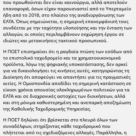
που προωθούνται δεν είναι καινούργια, αλλά αποτελούν
επαναφορά, όσων είχαν παρουσιαστεί από το Υπερταμείο
ήδη από το 2018, στο πλαίσιο της αναδιοργάνωσης των
ΕΛΤΑ. Όπως σημειώνεται, η σημερινή επανεμφάνισή τους
συνδέεται με την ταχύτητα υλοποίησης και την ένταση των
αλλαγών, οι οποίες περιλαμβάνουν εκχώρηση έργου σε
ιδιώτες και μετακινήσεις τακτικού προσωπικού.
Η ΠΟΣΤ επισημαίνει ότι η ραγδαία πτώση των εσόδων από
το επιστολικό ταχυδρομείο και τα χρηματοοικονομικά
προϊόντα, λόγω της ψηφιακής υποκατάστασης, δεν αρκεί
για να δικαιολογήσει τις κινήσεις αυτές, κατηγορώντας τη
Διοίκηση ότι αποφεύγει να απαντήσει για τις πραγματικές
αιτίες. Η Ομοσπονδία αποδίδει τη σημερινή κατάσταση σε
είκοσι χρόνια απουσίας ολοκληρωμένων πολιτικών για τα
ΕΛΤΑ και σε διαχρονικές αστοχίες των διοικήσεων, αλλά
και στη μόνιμα καθυστερημένη και ανεπαρκή αποζημίωση
της Καθολικής Ταχυδρομικής Υπηρεσίας.
Η ΠΟΣΤ δηλώνει ότι βρίσκεται στο πλευρό όλων των
συναδέλφων, στηρίζοντας κάθε ταχυδρομικό που
πλήττεται από τις σχεδιαζόμενες αλλαγές. Παράλληλα, η