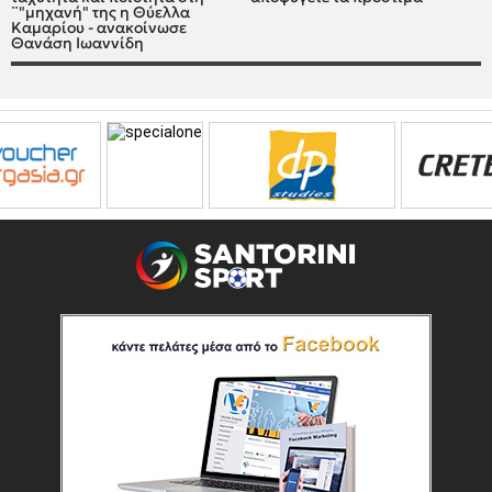
¨"μηχανή" της η Θύελλα
Καμαρίου - ανακοίνωσε
Θανάση Ιωαννίδη