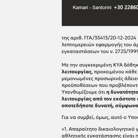
της αριθ. ΓΓΑ/35413/20-12-202
λεπτομερειών εφαρμογής του άρ
εγκαταστάσεων του ν. 2725/1999
Με την συγκεκριμένη ΚΥΑ δόθη
λειτουργίας
, προκειμένου κάθε
μεμονωμένες προσωρινές άδειες
προϋποθέσεων που προβλέπονται
Υπενθυμίζουμε ότι
η δυνατότητ
λειτουργίας από τον εκάστοτε
οποτεδήποτε δυνατή, σύμφωνα μ
Για να συμβεί, όμως, αυτό ο Υπ
«
1.
Απαραίτητο δικαιολογητικό γ
αθλητικής εγκατάστασης είναι