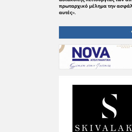
πρωταρχικό μέλημα την ασφάλ
αυτές
».