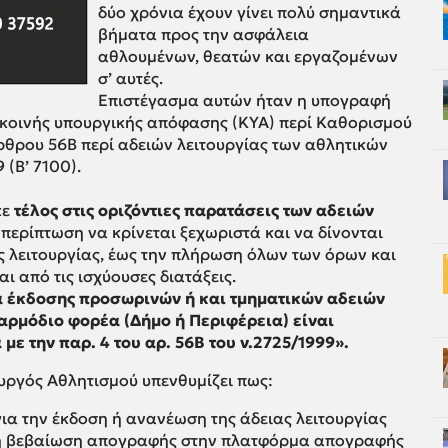
δύο χρόνια έχουν γίνει πολύ σημαντικά
βήματα προς την ασφάλεια
αθλουμένων, θεατών και εργαζομένων
σ’ αυτές.
Επιστέγασμα αυτών ήταν η υπογραφή
4 κοινής υπουργικής απόφασης (ΚΥΑ) περί Καθορισμού
θρου 56Β περί αδειών λειτουργίας των αθλητικών
 (Β’ 7100).
κε
τέλος στις οριζόντιες παρατάσεις των αδειών
 περίπτωση να κρίνεται ξεχωριστά και να δίνονται
 λειτουργίας, έως την πλήρωση όλων των όρων και
 από τις ισχύουσες διατάξεις.
α έκδοσης προσωρινών ή και τμηματικών αδειών
 αρμόδιο φορέα (Δήμο ή Περιφέρεια) είναι
ε την παρ. 4 του αρ. 56Β του ν.2725/1999
».
ουργός Αθλητισμού υπενθυμίζει πως:
ια την έκδοση ή ανανέωση της άδειας λειτουργίας
 η βεβαίωση απογραφής στην πλατφόρμα απογραφής