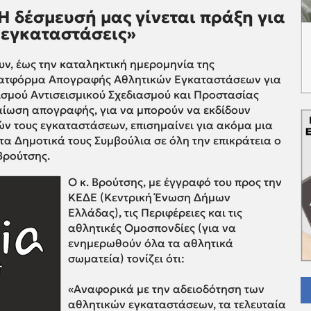
Η δέσμευσή μας γίνεται πράξη για
 εγκαταστάσεις»
υν, έως την καταληκτική ημερομηνία της
λατφόρμα Απογραφής Αθλητικών Εγκαταστάσεων για
ισμού Αντισεισμικού Σχεδιασμού και Προστασίας
αίωση απογραφής, για να μπορούν να εκδίδουν
ών τους εγκαταστάσεων, επισημαίνει για ακόμα μια
α Δημοτικά τους Συμβούλια σε όλη την επικράτεια ο
Βρούτσης.
Ο κ. Βρούτσης, με έγγραφό του προς την
ΚΕΔΕ (Κεντρική Ένωση Δήμων
Ελλάδας), τις Περιφέρειες και τις
αθλητικές Ομοσπονδίες (για να
ενημερωθούν όλα τα αθλητικά
σωματεία) τονίζει ότι:
«
Αναφορικά με την αδειοδότηση των
αθλητικών εγκαταστάσεων, τα τελευταία