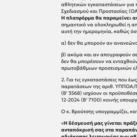
αθλητικών εγκαταστάσεων για π
Σχεδιασμού και Προστασίας (ΟΑ
Η πλατφόρμα θα παραμείνει α
σημαντικό να ολοκληρωθεί η α
αυτή την ημερομηνία, καθώς όσ
α) δεν θα μπορούν αν ανανεώνου
β) ακόμα και αν απογραφούν σε
δεν θα μπορέσουν να ενταχθού
πρωτοβάθμιων προσεισμικών ε
2. Για τις εγκαταστάσεις που έ
παρατάσεων της αριθ. ΥΠΠΟΑ/
(Β’ 3568) ισχύουν οι προϋποθέσε
12-2024 (Β’ 7100) κοινής υπουρ
Ο κ. Βρούτσης υπογραμμίζει, κ
«
Η δέσμευσή μας γίνεται πράξ
ανταπόκρισή σας στα παραπάνω
αδιάκοπης λειτουργίας των αθ