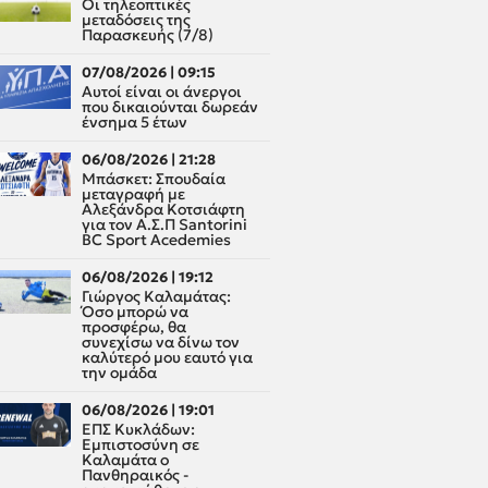
Οι τηλεοπτικές
μεταδόσεις της
Παρασκευής (7/8)
07/08/2026 | 09:15
Αυτοί είναι οι άνεργοι
που δικαιούνται δωρεάν
ένσημα 5 έτων
06/08/2026 | 21:28
Μπάσκετ: Σπουδαία
μεταγραφή με
Αλεξάνδρα Κοτσιάφτη
για τον A.Σ.Π Santorini
BC Sport Acedemies
06/08/2026 | 19:12
Γιώργος Καλαμάτας:
Όσο μπορώ να
προσφέρω, θα
συνεχίσω να δίνω τον
καλύτερό μου εαυτό για
την ομάδα
06/08/2026 | 19:01
ΕΠΣ Κυκλάδων:
Εμπιστοσύνη σε
Καλαμάτα ο
Πανθηραικός -