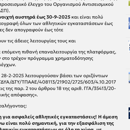
ροσεισμικό έλεγχο του Οργανισμού Αντισεισμικού
ΣΠ).
νοιχτή αυστηρά
έως 30-9-2025
και είναι πολύ
πογραφή όλων των αθλητικών εγκαταστάσεων έως
ες δεν απογραφούν έως τότε
ν τις άδειες λειτουργίας τους και
 επόμενη πιθανή επαναλειτουργία της πλατφόρμας,
ν στο τρέχον πρόγραμμα χρηματοδότησης
λέγχων.
ως 28-2-2025 λειτουργούσαν βάσει των οριζόντιων
ΓΔΥΑ/ΔΤΥ/ΤΠΑΑΕ/408113/21902/2725/603/4.10.2017
ις της παρ. 2 του άρθρου 18 της αριθ. ΓΓΑ/35413/20-
γικής απόφασης».
αταλήγοντας:
η για ασφαλείς αθλητικές εγκαταστάσεις! Η άμεση
 είναι πολύ σημαντική, για την εξασφάλιση της
λητικών εγκαταστάσεων σε όλη τη χώρα, με