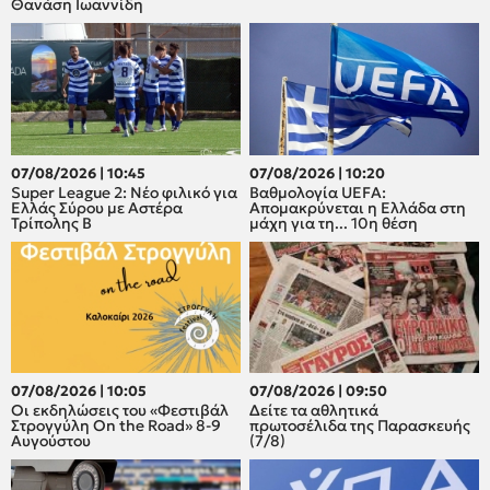
Θανάση Ιωαννίδη
07/08/2026 | 10:45
07/08/2026 | 10:20
Super League 2: Νέο φιλικό για
Βαθμολογία UEFA:
Ελλάς Σύρου με Αστέρα
Απομακρύνεται η Ελλάδα στη
Τρίπολης Β
μάχη για τη... 10η θέση
07/08/2026 | 10:05
07/08/2026 | 09:50
Οι εκδηλώσεις του «Φεστιβάλ
Δείτε τα αθλητικά
Στρογγύλη On the Road» 8-9
πρωτοσέλιδα της Παρασκευής
Αυγούστου
(7/8)