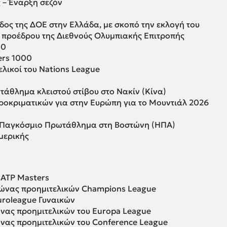
ς – Έναρξη σεζόν
δος της ΔΟΕ στην Ελλάδα, με σκοπό την εκλογή του
 προέδρου της Διεθνούς Ολυμπιακής Επιτροπής
00
ers 1000
λικοί του Nations League
τάθλημα κλειστού στίβου στο Νακίν (Κίνα)
ροκριματικών για στην Ευρώπη για το Μουντιάλ 2026
- Παγκόσμιο Πρωτάθλημα στη Βοστώνη (ΗΠΑ)
μερικής
 ATP Masters
γώνας προημιτελικών Champions League
Euroleague Γυναικών
νας προημιτελικών του Europa League
νας προημιτελικών του Conference League