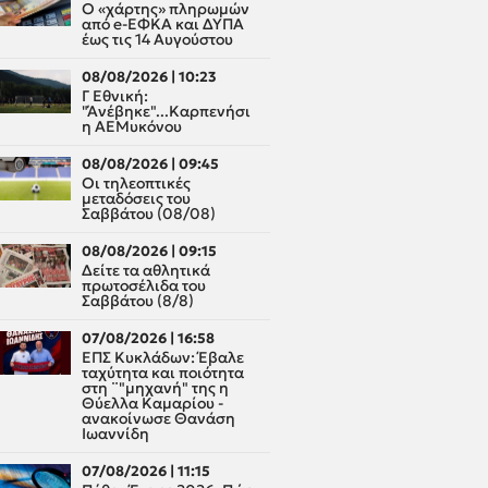
Ο «χάρτης» πληρωμών
από e-ΕΦΚΑ και ΔΥΠΑ
έως τις 14 Αυγούστου
08/08/2026 | 10:23
Γ Εθνική:
"Άνέβηκε"...Καρπενήσι
η ΑΕΜυκόνου
08/08/2026 | 09:45
Οι τηλεοπτικές
μεταδόσεις του
Σαββάτου (08/08)
08/08/2026 | 09:15
Δείτε τα αθλητικά
πρωτοσέλιδα του
Σαββάτου (8/8)
07/08/2026 | 16:58
ΕΠΣ Κυκλάδων: Έβαλε
ταχύτητα και ποιότητα
στη ¨"μηχανή" της η
Θύελλα Καμαρίου -
ανακοίνωσε Θανάση
Ιωαννίδη
07/08/2026 | 11:15