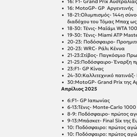
16: F1- Grand Prix Αυστραλία
16: MotoGP- GP Αργεντινής
18-21:Ολυμπισμός- 144η σύνο
διαδόχου του Τόμας Μπαχ ως
18-30: Τένις- Μαϊάμι WTA 10
19-30: Τένις- Miami ATP Mast
20-23: Ποδόσφαιρο- Προημιτε
20-23: WRC- Ράλι Κένυα
21-23:Στίβος- Παγκόσμιο Πρω
21-25:Ποδόσφαιρο- Έναρξη π
23:F1- GP Κίνας
24-30:Καλλιτεχνικό πατινάζ
30:MotoGP- Grand Prix της Α
Απρίλιος 2025
6:F1- GP Ιαπωνίας
6-13:Τένις- Monte-Carlo 1000
8-9: Ποδόσφαιρο- πρώτος α
9-13:Μπάσκετ- Final Six της 
10: Ποδόσφαιρο: πρώτος αγώ
10: Ποδόσφαιρο: πρώτος αγώ