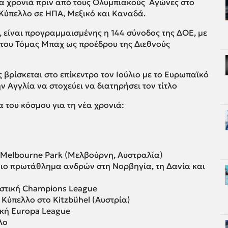
ία χρονιά πριν από τους Ολυμπιακούς Αγώνες στο
 Κύπελλο σε ΗΠΑ, Μεξικό και Καναδά.
, είναι προγραμμαισμένης η 144 σύνοδος της ΔΟΕ, με
 του Τόμας Μπαχ ως προέδρου της Διεθνούς
 βρίσκεται στο επίκεντρο τον Ιούλιο με το Ευρωπαϊκό
 Αγγλία να στοχεύει να διατηρήσει τον τίτλο
α του κόσμου για τη νέα χρονιά:
n- Melbourne Park (Μελβούρνη, Αυστραλία)
μιο πρωτάθλημα ανδρών στη Νορβηγία, τη Δανία και
ιστική Champions League
 Κύπελλο στο Kitzbühel (Αυστρία)
ική Europa League
λο