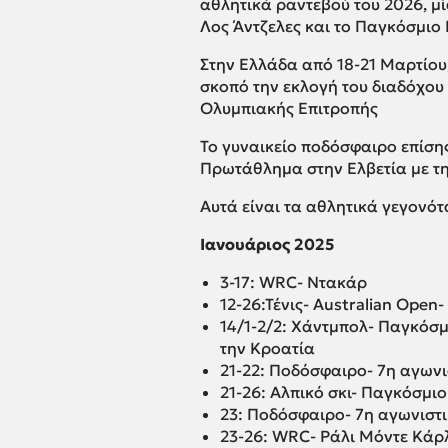
αθλητικά ραντεβού του 2026, μ
Λος Άντζελες και το Παγκόσμιο
Στην Ελλάδα από 18-21 Μαρτίου
σκοπό την εκλογή του διαδόχου
Ολυμπιακής Επιτροπής
Το γυναικείο ποδόσφαιρο επίσης
Πρωτάθλημα στην Ελβετία με την
Αυτά είναι τα αθλητικά γεγονότ
Ιανουάριος 2025
3-17: WRC­- Ντακάρ
12-26:Τένις- Australian Ope
14/1-2/2: Χάντμπολ- Παγκόσ
την Κροατία
21-22: Ποδόσφαιρο- 7η αγων
21-26: Αλπικό σκι- Παγκόσμιο
23: Ποδόσφαιρο- 7η αγωνιστ
23-26: WRC- Ράλι Μόντε Κάρ