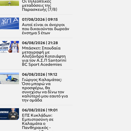
Οι τηλεοπτικές
μεταδόσεις της
Παρασκευής (7/8)
07/08/2026 | 09:15
Αυτοί είναι οι άνεργοι
που δικαιούνται δωρεάν
ένσημα 5 έτων
06/08/2026 | 21:28
Μπάσκετ: Σπουδαία
μεταγραφή με
Αλεξάνδρα Κοτσιάφτη
για τον A.Σ.Π Santorini
BC Sport Acedemies
06/08/2026 | 19:12
Γιώργος Καλαμάτας:
Όσο μπορώ να
προσφέρω, θα
συνεχίσω να δίνω τον
καλύτερό μου εαυτό για
την ομάδα
06/08/2026 | 19:01
ΕΠΣ Κυκλάδων:
Εμπιστοσύνη σε
Καλαμάτα ο
Πανθηραικός -