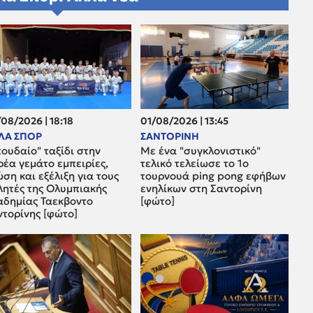
08/2026 | 18:18
01/08/2026 | 13:45
ΛΑ ΣΠΟΡ
ΣΑΝΤΟΡΙΝΗ
ουδαίο" ταξίδι στην
Με ένα "συγκλονιστικό"
έα γεμάτο εμπειρίες,
τελικό τελείωσε το 1ο
ση και εξέλιξη για τους
τουρνουά ping pong εφήβων
λητές της Ολυμπιακής
ενηλίκων στη Σαντορίνη
αδημίας Ταεκβοντο
[φώτο]
ντορίνης [φώτο]