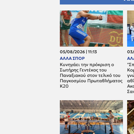
05/08/2026 | 11:13
03/
ΑΛΛΑ ΣΠΟΡ
ΑΛ
Κυνηγάει την πρόκριση ο
"Σπ
Σωτήρης Γεντέκος του
Κορ
Παναξιακού στον τελικό του
γνώ
Παγκοσμίου Πρωταθλήματος
αθ
Κ20
Ακ
Σα