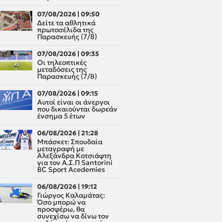
07/08/2026 | 09:50
Δείτε τα αθλητικά
πρωτοσέλιδα της
Παρασκευής (7/8)
07/08/2026 | 09:35
Οι τηλεοπτικές
μεταδόσεις της
Παρασκευής (7/8)
07/08/2026 | 09:15
Αυτοί είναι οι άνεργοι
που δικαιούνται δωρεάν
ένσημα 5 έτων
06/08/2026 | 21:28
Μπάσκετ: Σπουδαία
μεταγραφή με
Αλεξάνδρα Κοτσιάφτη
για τον A.Σ.Π Santorini
BC Sport Acedemies
06/08/2026 | 19:12
Γιώργος Καλαμάτας:
Όσο μπορώ να
προσφέρω, θα
συνεχίσω να δίνω τον