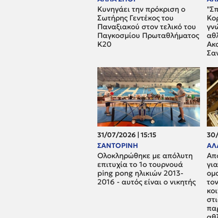
Κυνηγάει την πρόκριση ο
"Σπ
Σωτήρης Γεντέκος του
Κορ
Παναξιακού στον τελικό του
γνώ
Παγκοσμίου Πρωταθλήματος
αθ
Κ20
Ακ
Σα
31/07/2026 | 15:15
30/
ΣΑΝΤΟΡΙΝΗ
ΑΛ
Ολοκληρώθηκε με απόλυτη
Aπ
επιτυχία το 1ο τουρνουά
γι
ping pong ηλικιών 2013-
ομ
2016 - αυτός είναι ο νικητής
τον
κο
στι
πα
αθ