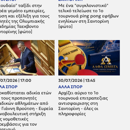
ουδαίο" ταξίδι στην
Με ένα "συγκλονιστικό"
έα γεμάτο εμπειρίες,
τελικό τελείωσε το 1ο
ση και εξέλιξη για τους
τουρνουά ping pong εφήβων
λητές της Ολυμπιακής
ενηλίκων στη Σαντορίνη
αδημίας Ταεκβοντο
[φώτο]
ντορίνης [φώτο]
07/2026 | 17:00
30/07/2026 | 13:45
ΛΑ ΣΠΟΡ
ΑΛΛΑ ΣΠΟΡ
οκαθίσταται αδικία ετών
Αρχίζει αύριο το 1ο
α τους προπονητές
τουρνουά επιτραπεζιας
αδικών αθλημάτων από
αντισφαιρισης στη
 Γιάννη Βρούτση - Ευρεία
Σαντορίνη - όλες οι
ινοβουλευτική στήριξη
πληροφορίες
ς νομοθετικές
ρεμβάσεις για τον
λητισμό