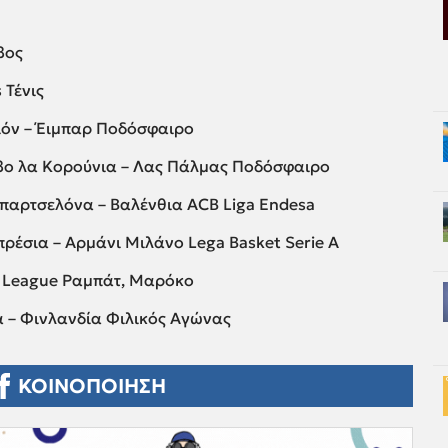
βος
 Τένις
ιόν – Έιμπαρ Ποδόσφαιρο
ίβο λα Κορούνια – Λας Πάλμας Ποδόσφαιρο
αρτσελόνα – Βαλένθια ACB Liga Endesa
έσια – Αρμάνι Μιλάνο Lega Basket Serie A
 League Ραμπάτ, Μαρόκο
α – Φινλανδία Φιλικός Αγώνας
ΚΟΙΝΟΠΟΙΗΣΗ