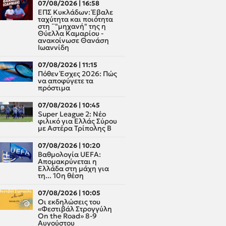
07/08/2026 | 16:58
ΕΠΣ Κυκλάδων: Έβαλε
ταχύτητα και ποιότητα
στη ¨"μηχανή" της η
Θύελλα Καμαρίου -
ανακοίνωσε Θανάση
Ιωαννίδη
07/08/2026 | 11:15
Πόθεν Έσχες 2026: Πώς
να αποφύγετε τα
πρόστιμα
07/08/2026 | 10:45
Super League 2: Νέο
φιλικό για Ελλάς Σύρου
με Αστέρα Τρίπολης Β
07/08/2026 | 10:20
Βαθμολογία UEFA:
Απομακρύνεται η
Ελλάδα στη μάχη για
τη... 10η θέση
07/08/2026 | 10:05
Οι εκδηλώσεις του
«Φεστιβάλ Στρογγύλη
On the Road» 8-9
Αυγούστου