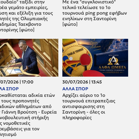
ουδαίο" ταξίδι στην
Με ένα "συγκλονιστικό"
έα γεμάτο εμπειρίες,
τελικό τελείωσε το 1ο
ση και εξέλιξη για τους
τουρνουά ping pong εφήβων
λητές της Ολυμπιακής
ενηλίκων στη Σαντορίνη
αδημίας Ταεκβοντο
[φώτο]
ντορίνης [φώτο]
07/2026 | 17:00
30/07/2026 | 13:45
ΛΑ ΣΠΟΡ
ΑΛΛΑ ΣΠΟΡ
οκαθίσταται αδικία ετών
Αρχίζει αύριο το 1ο
α τους προπονητές
τουρνουά επιτραπεζιας
αδικών αθλημάτων από
αντισφαιρισης στη
 Γιάννη Βρούτση - Ευρεία
Σαντορίνη - όλες οι
ινοβουλευτική στήριξη
πληροφορίες
ς νομοθετικές
ρεμβάσεις για τον
λητισμό