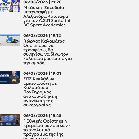
06/08/2026 | 21:28
Μπάσκετ: Σπουδαία
μεταγραφή με
Αλεξάνδρα Κοτσιάφτη
για τον A.Σ.Π Santorini
BC Sport Acedemies
06/08/2026 | 19:12
Γιώργος Καλαμάτας:
Όσο μπορώ να
προσφέρω, θα
συνεχίσω να δίνω τον
καλύτερό μου εαυτό για
την ομάδα
06/08/2026 | 19:01
ΕΠΣ Κυκλάδων:
Εμπιστοσύνη σε
Καλαμάτα ο
Πανθηραικός -
ανακοινώθηκε η
ανανέωση της
συνεργασίας
06/08/2026 | 15:45
Γ Εθνική: Ορίστηκε η
πρεμιέρα των ομίλων -
το αναλυτικό
πρόγραμμα της 1ης
αγωνιστικής