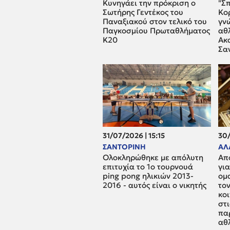
Κυνηγάει την πρόκριση ο
"Σπ
Σωτήρης Γεντέκος του
Κορ
Παναξιακού στον τελικό του
γνώ
Παγκοσμίου Πρωταθλήματος
αθ
Κ20
Ακ
Σα
31/07/2026 | 15:15
30/
ΣΑΝΤΟΡΙΝΗ
ΑΛ
Ολοκληρώθηκε με απόλυτη
Aπ
επιτυχία το 1ο τουρνουά
γι
ping pong ηλικιών 2013-
ομ
2016 - αυτός είναι ο νικητής
τον
κο
στι
πα
αθ