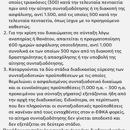
οποίες τριακόσιες (300) κατά την τελευταία πενταετία
πριν από την αίτηση συνταξιοδότησης ή τη διακοπή της
ασφάλισης, αντί 1.500, από τις οποίες 500 κατά την
τελευταία πενταετία, όπως ίσχυε με το προηγούμενο
καθεστώς.
Για την κρίση του δικαιώματος σε σύνταξη λόγω
αναπηρίας ή θανάτου, απαιτείται η πραγματοποίηση
600 ημερών ασφάλισης οποτεδήποτε, αντί 1.000
συνολικά εκ των οποίων 300 πριν από τη διακοπή της
δραστηριότητας ή απασχόλησης ή την υποβολή της
αίτησης συνταξιοδότησης.
Καταργούνται τα δύο στάδια διαδικασίας εύρεσης των
συνταξιοδοτικών προϋποθέσεων με τις οποίες
θεμελιώνει ο ασφαλισμένος συνταξιοδοτικό δικαίωμα
και οι ευνοϊκότερες προϋποθέσεις (1.000 η.α. – 300 η.α.
προκειμένου για σύνταξη γήρατος) εξετάζονται ήδη από
την αρχή της διαδικασίας. Ειδικότερα, σε περίπτωση
που δεν πληρούνται οι συνταξιοδοτικές προϋποθέσεις
σε κανέναν από τους ενταχθέντες στον e-ΕΦΚΑ φορείς,
το αίτημα συνταξιοδότησης δεν γίνεται αποδεκτό και
δεν εξετάζεται σε δεύτερο στάδιο.