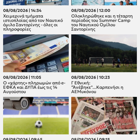
08/08/2026 | 14:34
08/08/2026 | 12:00
Χειμερινά τμήματα
Oλοκληρώθηκε και η τέταρτη
ιστιοπλοίας από τον Ναυτικό
περίοδος του Summer Camp
όμιλο Σαντορίνης - όλες οι
του Ναυτικού Ομίλου
πληροφορίες
Σαντορίνης
08/08/2026 | 11:05
08/08/2026 | 10:23
Ο «χάρτης» πληρωμών από e-
Γ Εθνική:
ΕΦΚΑ και ΔΥΠΑ έως τις 14
"Άνέβηκε"...Καρπενήσι η
Αυγούστου
ΑΕΜυκόνου
08/08/2026 | 09:45
08/08/2026 | 09:15