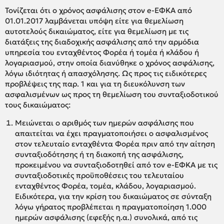
Τονίζεται ότι ο χρόνος ασφάλισης στον e-ΕΦΚΑ από
01.01.2017 λαμβάνεται υπόψη είτε για θεμελίωση
αυτοτελούς δικαιώματος, είτε για θεμελίωση με τις
διατάξεις της διαδοχικής ασφάλισης από την αρμόδια
υπηρεσία του ενταχθέντος Φορέα ή τομέα ή κλάδου ή
λογαριασμού, στην οποία διανύθηκε ο χρόνος ασφάλισης,
λόγω ιδιότητας ή απασχόλησης. Ως προς τις ειδικότερες
προβλέψεις της παρ. 1 και για τη διευκόλυνση των
ασφαλισμένων ως προς τη θεμελίωση του συνταξιοδοτικού
τους δικαιώματος:
Μειώνεται ο αριθμός των ημερών ασφάλισης που
απαιτείται να έχει πραγματοποιήσει ο ασφαλισμένος
στον τελευταίο ενταχθέντα Φορέα πριν από την αίτηση
συνταξιοδότησης ή τη διακοπή της ασφάλισης,
προκειμένου να συνταξιοδοτηθεί από τον e-ΕΦΚΑ με τις
συνταξιοδοτικές προϋποθέσεις του τελευταίου
ενταχθέντος Φορέα, τομέα, κλάδου, λογαριασμού.
Ειδικότερα, για την κρίση του δικαιώματος σε σύνταξη
λόγω γήρατος προβλέπεται η πραγματοποίηση 1.000
ημερών ασφάλισης (εφεξής η.α.) συνολικά, από τις