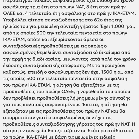
Παράδειγμα: παλαιός ασφαλισμένος έχει διαδοχικό χρόνο
ασφάλισης: τρία έτη στο πρώην ΝΑΤ, 8 έτη στον πρώην
ΟΑΕΕ και 4 τελευταία έτη ασφάλισης στο πρώην ΙΚΑ-ΕΤΑΜ.
Υποβάλλει αίτηση συνταξιοδότησης στο 62ο έτος της
ηλικίας του για μειωμένη σύνταξη γήρατος. Έχει 1.000 η.α.,
από τις οποίες 300 την τελευταία πενταετία στο πρώην
ΙΚΑ-ΕΤΑΜ, οπότε και εξευρίσκονται άμεσα οι
συνταξιοδοτικές προϋποθέσεις με τις οποίες ο
ασφαλισμένος θεμελιώνει συνταξιοδοτικό δικαίωμα από
την αρχή της διαδικασίας, μειώνοντας κατά πολύ τον χρόνο
έκδοσης συνταξιοδοτικής απόφασης. Με το προϊσχύον
καθεστώς, επειδή ο ασφαλισμένος δεν έχει 1500 η.α., από
τις οποίες 500 την τελευταία πενταετία στην ασφάλιση
του πρώην ΙΚΑ-ΕΤΑΜ, η αίτηση θα εξεταζόταν με τις
προϋποθέσεις του πρώην ΟΑΕΕ, η νομοθεσία του οποίου
δεν προβλέπει προϋποθέσεις λήψης μειωμένης σύνταξης
για τους παλαιούς ασφαλισμένους. Έπειτα, η αίτηση θα
εξεταζόταν με τις προϋποθέσεις του πρώην ΝΑΤ και θα
απορριπτόταν γιατί ο ασφαλισμένος δεν έχει τις
προϋποθέσεις συνταξιοδότησης γήρατος του πρώην ΝΑΤ. Η
αίτηση εν συνεχεία θα εξεταζόταν σε δεύτερο στάδιο από
το πρώην ΙΚΑ-ΕΤΑΜ με βάση τις μειωμένες ειδικές