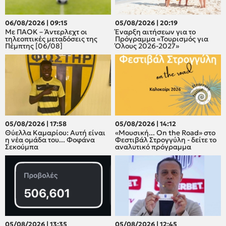
06/08/2026 | 09:15
05/08/2026 | 20:19
Με ΠΑΟΚ – Άντερλεχτ οι
Έναρξη αιτήσεων για το
τηλεοπτικές μεταδόσεις της
Πρόγραμμα «Τουρισμός για
Πέμπτης [06/08]
Όλους 2026-2027»
05/08/2026 | 17:58
05/08/2026 | 14:12
Θύελλα Καμαρίου: Αυτή είναι
«Μουσική... On the Road» στο
η νέα ομάδα του... Φοφάνα
Φεστιβάλ Στρογγύλη - δείτε το
Σεκούμπα
αναλυτικό πρόγραμμα
05/08/2026 | 13:35
05/08/2026 | 12:45