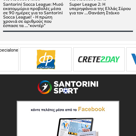
Santorini Socca League: Μισό
Super League 2: H
εκατομμύριο προβολές μέσα
υπερηφάνεια της Ελλάς Σύρου
σε 90 ημέρες για το Santorini
για τον ...Θανάση Στάικο
Socca League! - Η πρώτη
χρονιά σε αριθμούς που
έσπασε τα ..."κοντέρ"