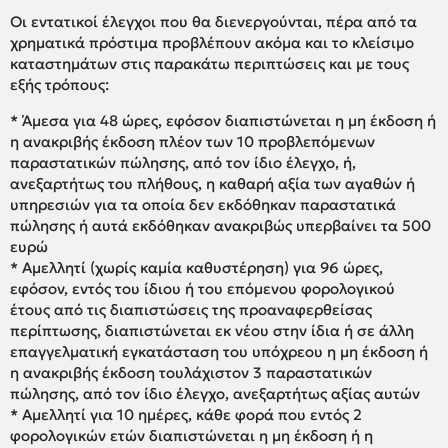
Οι εντατικοί έλεγχοι που θα διενεργούνται, πέρα από τα
χρηματικά πρόστιμα προβλέπουν ακόμα και το κλείσιμο
καταστημάτων στις παρακάτω περιπτώσεις και με τους
εξής τρόπους:
* Άμεσα για 48 ώρες, εφόσον διαπιστώνεται η μη έκδοση ή
η ανακριβής έκδοση πλέον των 10 προβλεπόμενων
παραστατικών πώλησης, από τον ίδιο έλεγχο, ή,
ανεξαρτήτως του πλήθους, η καθαρή αξία των αγαθών ή
υπηρεσιών για τα οποία δεν εκδόθηκαν παραστατικά
πώλησης ή αυτά εκδόθηκαν ανακριβώς υπερβαίνει τα 500
ευρώ
* Αμελλητί (χωρίς καμία καθυστέρηση) για 96 ώρες,
εφόσον, εντός του ίδιου ή του επόμενου φορολογικού
έτους από τις διαπιστώσεις της προαναφερθείσας
περίπτωσης, διαπιστώνεται εκ νέου στην ίδια ή σε άλλη
επαγγελματική εγκατάσταση του υπόχρεου η μη έκδοση ή
η ανακριβής έκδοση τουλάχιστον 3 παραστατικών
πώλησης, από τον ίδιο έλεγχο, ανεξαρτήτως αξίας αυτών
* Αμελλητί για 10 ημέρες, κάθε φορά που εντός 2
φορολογικών ετών διαπιστώνεται η μη έκδοση ή η