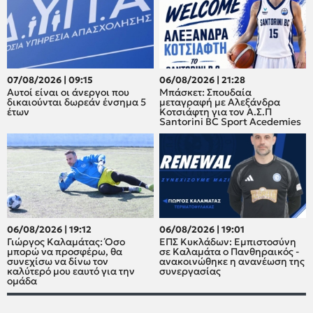
07/08/2026 | 09:15
06/08/2026 | 21:28
Αυτοί είναι οι άνεργοι που
Μπάσκετ: Σπουδαία
δικαιούνται δωρεάν ένσημα 5
μεταγραφή με Αλεξάνδρα
έτων
Κοτσιάφτη για τον A.Σ.Π
Santorini BC Sport Acedemies
06/08/2026 | 19:12
06/08/2026 | 19:01
Γιώργος Καλαμάτας: Όσο
ΕΠΣ Κυκλάδων: Εμπιστοσύνη
μπορώ να προσφέρω, θα
σε Καλαμάτα ο Πανθηραικός -
συνεχίσω να δίνω τον
ανακοινώθηκε η ανανέωση της
καλύτερό μου εαυτό για την
συνεργασίας
ομάδα