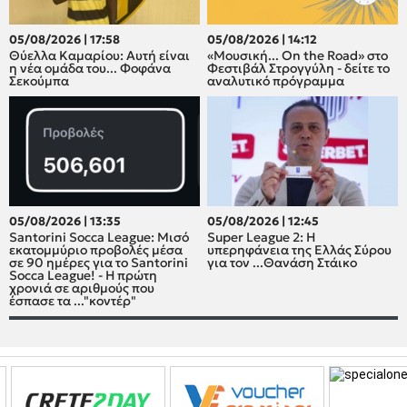
05/08/2026 | 17:58
05/08/2026 | 14:12
Θύελλα Καμαρίου: Αυτή είναι
«Μουσική... On the Road» στο
η νέα ομάδα του... Φοφάνα
Φεστιβάλ Στρογγύλη - δείτε το
Σεκούμπα
αναλυτικό πρόγραμμα
05/08/2026 | 13:35
05/08/2026 | 12:45
Santorini Socca League: Μισό
Super League 2: H
εκατομμύριο προβολές μέσα
υπερηφάνεια της Ελλάς Σύρου
σε 90 ημέρες για το Santorini
για τον ...Θανάση Στάικο
Socca League! - Η πρώτη
χρονιά σε αριθμούς που
έσπασε τα ..."κοντέρ"