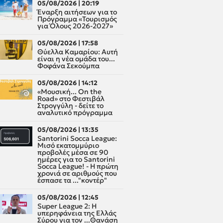
05/08/2026 | 20:19
Έναρξη αιτήσεων για το
Πρόγραμμα «Τουρισμός
για Όλους 2026-2027»
05/08/2026 | 17:58
Θύελλα Καμαρίου: Αυτή
είναι η νέα ομάδα του...
Φοφάνα Σεκούμπα
05/08/2026 | 14:12
«Μουσική... On the
Road» στο Φεστιβάλ
Στρογγύλη - δείτε το
αναλυτικό πρόγραμμα
05/08/2026 | 13:35
Santorini Socca League:
Μισό εκατομμύριο
προβολές μέσα σε 90
ημέρες για το Santorini
Socca League! - Η πρώτη
χρονιά σε αριθμούς που
έσπασε τα ..."κοντέρ"
05/08/2026 | 12:45
Super League 2: H
υπερηφάνεια της Ελλάς
Σύρου για τον ...Θανάση