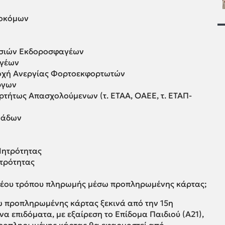
σοκόμων
σιών Εκδοροσφαγέων
αγέων
οχή Ανεργίας Φορτοεκφορτωτών
ργων
ρτήτως Απασχολούμενων (τ. ΕΤΑΑ, ΟΑΕΕ, τ. ΕΤΑΠ-
μάδων
Μητρότητας
τρότητας
υ νέου τρόπου πληρωμής μέσω προπληρωμένης κάρτας;
 προπληρωμένης κάρτας ξεκινά από την 15η
α επιδόματα, με εξαίρεση το Επίδομα Παιδιού (Α21),