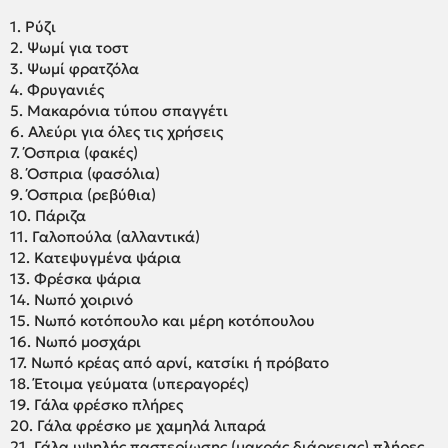
1. Ρύζι
2. Ψωμί για τοστ
3. Ψωμί φρατζόλα
4. Φρυγανιές
5. Μακαρόνια τύπου σπαγγέτι
6. Αλεύρι για όλες τις χρήσεις
7. Όσπρια (φακές)
8. Όσπρια (φασόλια)
9. Όσπρια (ρεβύθια)
10. Πάριζα
11. Γαλοπούλα (αλλαντικά)
12. Κατεψυγμένα ψάρια
13. Φρέσκα ψάρια
14. Νωπό χοιρινό
15. Νωπό κοτόπουλο και μέρη κοτόπουλου
16. Νωπό μοσχάρι
17. Νωπό κρέας από αρνί, κατσίκι ή πρόβατο
18. Έτοιμα γεύματα (υπεραγορές)
19. Γάλα φρέσκο πλήρες
20. Γάλα φρέσκο με χαμηλά λιπαρά
21. Γάλα υψηλής παστερίωσης (μακράς διάρκειας) πλήρες