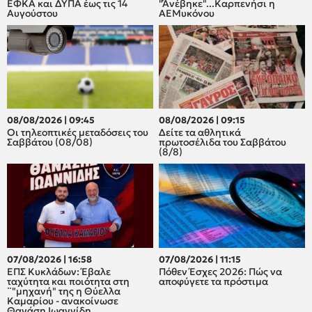
ΕΦΚΑ και ΔΥΠΑ έως τις 14
"Άνέβηκε"...Καρπενήσι η
Αυγούστου
ΑΕΜυκόνου
08/08/2026 | 09:45
08/08/2026 | 09:15
Οι τηλεοπτικές μεταδόσεις του
Δείτε τα αθλητικά
Σαββάτου (08/08)
πρωτοσέλιδα του Σαββάτου
(8/8)
07/08/2026 | 16:58
07/08/2026 | 11:15
ΕΠΣ Κυκλάδων: Έβαλε
Πόθεν Έσχες 2026: Πώς να
ταχύτητα και ποιότητα στη
αποφύγετε τα πρόστιμα
¨"μηχανή" της η Θύελλα
Καμαρίου - ανακοίνωσε
Θανάση Ιωαννίδη