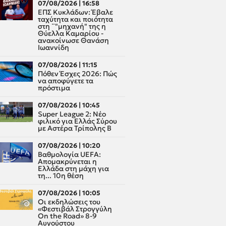
07/08/2026 | 16:58
ΕΠΣ Κυκλάδων: Έβαλε
ταχύτητα και ποιότητα
στη ¨"μηχανή" της η
Θύελλα Καμαρίου -
ανακοίνωσε Θανάση
Ιωαννίδη
07/08/2026 | 11:15
Πόθεν Έσχες 2026: Πώς
να αποφύγετε τα
πρόστιμα
07/08/2026 | 10:45
Super League 2: Νέο
φιλικό για Ελλάς Σύρου
με Αστέρα Τρίπολης Β
07/08/2026 | 10:20
Βαθμολογία UEFA:
Απομακρύνεται η
Ελλάδα στη μάχη για
τη... 10η θέση
07/08/2026 | 10:05
Οι εκδηλώσεις του
«Φεστιβάλ Στρογγύλη
On the Road» 8-9
Αυγούστου