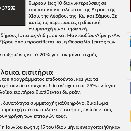
δωρεάν έως 10 διανυκτερεύσεις σε
τουριστικά καταλύματα της Λέρου, της
Χίου, της Λέσβου, της Κω και Σάμου. Σε
αυτές τις περιπτώσεις η ιδιωτική
συμμετοχή είναι μηδενική.
ς δήμους Ιστιαίας-Αιδηψού και Μαντουδίου-Λίμνης-Αγ.
 Έβρου όπου προστίθεται και η Θεσσαλία (εκτός των
ν αυξημένες κατά 20% για τον μήνα αιχμής
πλοϊκά εισιτήρια
ι του προγράμματος επιδοτούνται και για τα
τοχή των δικαιούχων εδώ ανέρχεται σε 25% ενώ για
οϊκά εισιτήρια διατίθενται δωρεάν.
αι δυνατότητα συμμετοχής κάθε χρόνο, δικαίωμα
συμμετοχή στα ακτοπλοϊκά εισιτήρια, ενώ δεν τους
ουν χρήση των επιταγών τους.
 1η Ιουνίου έως τις 15 του ίδιου μήνα ενεργοποιήθηκαν