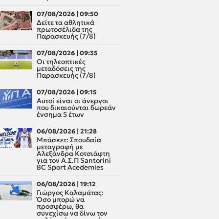
07/08/2026 | 09:50
Δείτε τα αθλητικά
πρωτοσέλιδα της
Παρασκευής (7/8)
07/08/2026 | 09:35
Οι τηλεοπτικές
μεταδόσεις της
Παρασκευής (7/8)
07/08/2026 | 09:15
Αυτοί είναι οι άνεργοι
που δικαιούνται δωρεάν
ένσημα 5 έτων
06/08/2026 | 21:28
Μπάσκετ: Σπουδαία
μεταγραφή με
Αλεξάνδρα Κοτσιάφτη
για τον A.Σ.Π Santorini
BC Sport Acedemies
06/08/2026 | 19:12
Γιώργος Καλαμάτας:
Όσο μπορώ να
προσφέρω, θα
συνεχίσω να δίνω τον