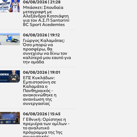
06/08/2026 | 21:28
Μπάσκετ: Σπουδαία
μεταγραφή με
Αλεξάνδρα Κοτσιάφτη
για τον A.Σ.Π Santorini
BC Sport Acedemies
06/08/2026 | 19:12
Γιώργος Καλαμάτας:
Όσο μπορώ να
προσφέρω, θα
συνεχίσω να δίνω τον
καλύτερό μου εαυτό για
την ομάδα
06/08/2026 | 19:01
ΕΠΣ Κυκλάδων:
Εμπιστοσύνη σε
Καλαμάτα ο
Πανθηραικός -
ανακοινώθηκε η
ανανέωση της
συνεργασίας
06/08/2026 | 15:45
Γ Εθνική: Ορίστηκε η
πρεμιέρα των ομίλων -
το αναλυτικό
πρόγραμμα της 1ης
αγωνιστικής