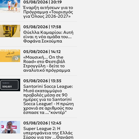
05/08/2026 | 20:19
Έναρξη αιτήσεων για το
Πρόγραμμα «Τουρισμός
για Όλους 2026-2027»
05/08/2026 | 17:58
Θύελλα Καμαρίου: Αυτή
είναι η νέα ομάδα του...
Φοφάνα Σεκούμπα
05/08/2026 | 14:12
«Μουσική... On the
Road» στο Φεστιβάλ
Στρογγύλη - δείτε το
αναλυτικό πρόγραμμα
05/08/2026 | 13:35
Santorini Socca League:
Μισό εκατομμύριο
προβολές μέσα σε 90
ημέρες για το Santorini
Socca League! - Η πρώτη
χρονιά σε αριθμούς που
έσπασε τα ..."κοντέρ"
05/08/2026 | 12:45
Super League 2: H
υπερηφάνεια της Ελλάς
Σύρου για τον ...Θανάση