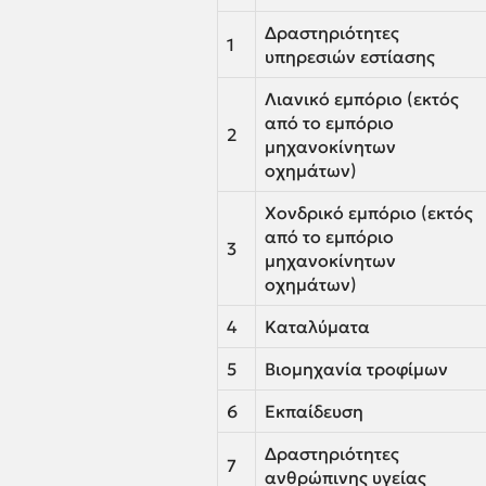
Δραστηριότητες
1
υπηρεσιών εστίασης
Λιανικό εμπόριο (εκτός
από το εμπόριο
2
μηχανοκίνητων
οχημάτων)
Χονδρικό εμπόριο (εκτός
από το εμπόριο
3
μηχανοκίνητων
οχημάτων)
4
Καταλύματα
5
Βιομηχανία τροφίμων
6
Εκπαίδευση
Δραστηριότητες
7
ανθρώπινης υγείας