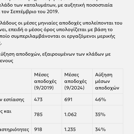
 κλάδο των καταλυμάτων, με αυξητική ποσοστιαία
τον Σεπτέμβριο του 2019.
κλάδους οι μέσες μηνιαίες αποδοχές υπολείπονται του
ει, επειδή ο μέσος όρος υπολογίζεται με βάση το
ποίο συμπεριλαμβάνονται οι εργαζόμενοι μερικής
.
 αύξηση αποδοχών, εξαιρουμένων των κλάδων με
μενους
Μέσες
Μέσες
Αύξηση
αποδοχές
αποδοχές
μέσων
(9/2019)
(9/2024)
αποδοχών
ν εστίασης
473
691
46%
ς και
785
1.062
35%
αστηριότητες
918
1.235
34%