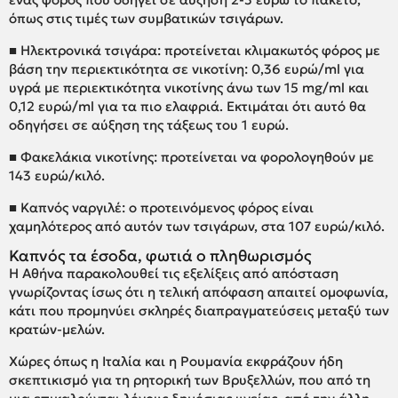
όπως στις τιμές των συμβατικών τσιγάρων.
■ Ηλεκτρονικά τσιγάρα: προτείνεται κλιμακωτός φόρος με
βάση την περιεκτικότητα σε νικοτίνη: 0,36 ευρώ/ml για
υγρά με περιεκτικότητα νικοτίνης άνω των 15 mg/ml και
0,12 ευρώ/ml για τα πιο ελαφριά. Εκτιμάται ότι αυτό θα
οδηγήσει σε αύξηση της τάξεως του 1 ευρώ.
■ Φακελάκια νικοτίνης: προτείνεται να φορολογηθούν με
143 ευρώ/κιλό.
■ Καπνός ναργιλέ: ο προτεινόμενος φόρος είναι
χαμηλότερος από αυτόν των τσιγάρων, στα 107 ευρώ/κιλό.
Καπνός τα έσοδα, φωτιά ο πληθωρισμός
Η Αθήνα παρακολουθεί τις εξελίξεις από απόσταση
γνωρίζοντας ίσως ότι η τελική απόφαση απαιτεί ομοφωνία,
κάτι που προμηνύει σκληρές διαπραγματεύσεις μεταξύ των
κρατών-μελών.
Χώρες όπως η Ιταλία και η Ρουμανία εκφράζουν ήδη
σκεπτικισμό για τη ρητορική των Βρυξελλών, που από τη