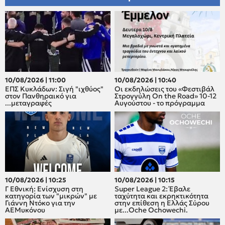
10/08/2026 | 11:00
10/08/2026 | 10:40
ΕΠΣ Κυκλάδων: Σιγή "ιχθύος"
Οι εκδηλώσεις του «Φεστιβάλ
στον Πανθηραικό για
Στρογγύλη On the Road» 10-12
...μεταγραφές
Αυγούστου - το πρόγραμμα
10/08/2026 | 10:25
10/08/2026 | 10:15
Γ Εθνική: Ενίσχυση στη
Super League 2: Έβαλε
κατηγορία των "μικρών" με
ταχύτητα και εκρηκτικότητα
Γιάννη Ντόκο για την
στην επίθεση η Ελλάς Σύρου
ΑΕΜυκόνου
με...Oche Ochowechi.