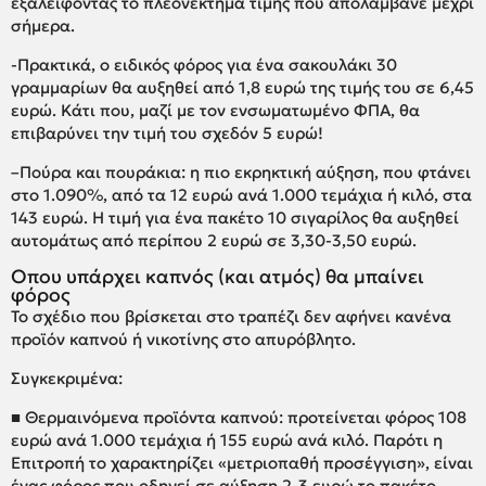
εξαλείφοντας το πλεονέκτημα τιμής που απολάμβανε μέχρι
σήμερα.
-Πρακτικά, ο ειδικός φόρος για ένα σακουλάκι 30
γραμμαρίων θα αυξηθεί από 1,8 ευρώ της τιμής του σε 6,45
ευρώ. Κάτι που, μαζί με τον ενσωματωμένο ΦΠΑ, θα
επιβαρύνει την τιμή του σχεδόν 5 ευρώ!
–Πούρα και πουράκια: η πιο εκρηκτική αύξηση, που φτάνει
στο 1.090%, από τα 12 ευρώ ανά 1.000 τεμάχια ή κιλό, στα
143 ευρώ. Η τιμή για ένα πακέτο 10 σιγαρίλος θα αυξηθεί
αυτομάτως από περίπου 2 ευρώ σε 3,30-3,50 ευρώ.
Οπου υπάρχει καπνός (και ατμός) θα μπαίνει
φόρος
Το σχέδιο που βρίσκεται στο τραπέζι δεν αφήνει κανένα
προϊόν καπνού ή νικοτίνης στο απυρόβλητο.
Συγκεκριμένα:
■ Θερμαινόμενα προϊόντα καπνού: προτείνεται φόρος 108
ευρώ ανά 1.000 τεμάχια ή 155 ευρώ ανά κιλό. Παρότι η
Επιτροπή το χαρακτηρίζει «μετριοπαθή προσέγγιση», είναι
ένας φόρος που οδηγεί σε αύξηση 2-3 ευρώ το πακέτο,