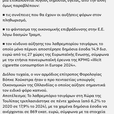
μια επικαλούνται λόγους δημόσιας υγείας, από την άλλη
όμως παραβλέπουν:
■ τις συνέπειες που θα έχουν οι αυξήσεις φόρων στον
πληθωρισμό,
■ το φάντασμα της οικονομικής επιβράδυνσης στην Ε.Ε.
λόγω δασμών Τραμπ,
■ τον κίνδυνο αύξησης του λαθρεμπορίου τσιγάρων, το
οποίο μόνο πέρυσι αποστέρησε δημόσια έσοδα 14,9 δισ.
ευρώ από τις 27 χώρες της Ευρωπαϊκής Ενωσης, σύμφωνα
με την ετήσια πανευρωπαϊκή έρευνα της KPMG «illicit
cigarette consumption in Europe 2024».
Διόλου τυχαία, ο νυν αρμόδιος επίτροπος Φορολογίας
Βόπκε Χούκστρα ήταν ο προ πενταετίας υπουργός
Οικονομικών της Ολλανδίας ο οποίος αύξησε σημαντικά
τον ειδικό φόρο καπνού.
Αποτέλεσμα; Το λαθρεμπόριο τσιγάρων στη Χώρα της
Τουλίπας τριπλασιάστηκε σε πέντε χρόνια (από 6,2% το
2020 σε 17,9% το 2024), με τα χαμένα δημόσια έσοδα να
ανέρχονται σε 869 εκατ. ευρώ, σύμφωνα με τα στοιχεία