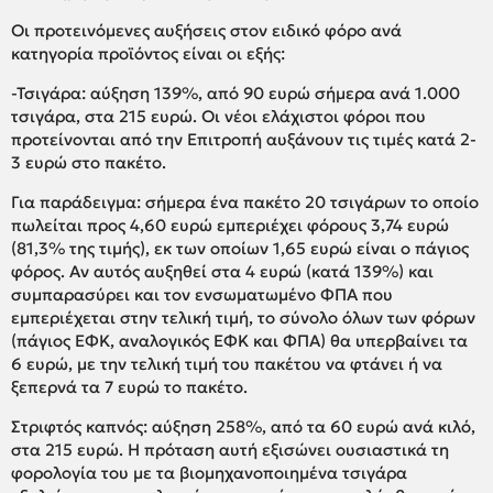
Οι προτεινόμενες αυξήσεις στον ειδικό φόρο ανά
κατηγορία προϊόντος είναι οι εξής:
-Τσιγάρα: αύξηση 139%, από 90 ευρώ σήμερα ανά 1.000
τσιγάρα, στα 215 ευρώ. Οι νέοι ελάχιστοι φόροι που
προτείνονται από την Επιτροπή αυξάνουν τις τιμές κατά 2-
3 ευρώ στο πακέτο.
Για παράδειγμα: σήμερα ένα πακέτο 20 τσιγάρων το οποίο
πωλείται προς 4,60 ευρώ εμπεριέχει φόρους 3,74 ευρώ
(81,3% της τιμής), εκ των οποίων 1,65 ευρώ είναι ο πάγιος
φόρος. Αν αυτός αυξηθεί στα 4 ευρώ (κατά 139%) και
συμπαρασύρει και τον ενσωματωμένο ΦΠΑ που
εμπεριέχεται στην τελική τιμή, το σύνολο όλων των φόρων
(πάγιος ΕΦΚ, αναλογικός ΕΦΚ και ΦΠΑ) θα υπερβαίνει τα
6 ευρώ, με την τελική τιμή του πακέτου να φτάνει ή να
ξεπερνά τα 7 ευρώ το πακέτο.
Στριφτός καπνός: αύξηση 258%, από τα 60 ευρώ ανά κιλό,
στα 215 ευρώ. Η πρόταση αυτή εξισώνει ουσιαστικά τη
φορολογία του με τα βιομηχανοποιημένα τσιγάρα