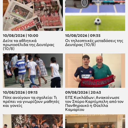
10/08/2026 | 10:00
10/08/2026 | 09:35
Δείτε τα αθλητικά
Οι τηλεοπτικές μεταδόσεις της
πρωτοσέλιδα της Δευτέρας
Δευτέρας (10/8)
(10/8)
10/08/2026 | 09:15
09/08/2026 | 20:43
Πότε ανοίγουν τα σχολεία: Τι
ΕΠΣ Κυκλάδων: Ανακοίνωσε
πρέπει να γνωρίζουν μαθητές
τον Σπύρο Καρτίμπελη από τον
και γονείς
Πανθηραικό η Θύελλα
Καμαρίου