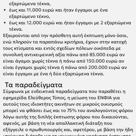
εξαρτώμενα τέκνα,
έως και 11.000 ευρώ και ήταν έγγαμοι με ένα
εξαρτώμενο τέκνο,
έως και 12.000 ευρώ και ήταν έγγαμοι με 2 εξαρτώμενα
τέκνα.
Εξαιρούνται από την πρόσθετη αυτή έκπτωση μόνο όσοι,
ενώ πληρούν τα παραπάνω κριτήρια, έχουν στην κατοχή
τους κτίσματα και εντός σχεδίων πόλεων οικόπεδα με
συνολική αντικειμενική αξία πάνω από 85.000 ευρώ αν
είναι άγαμοι χωρίς τέκνα ή πάνω από 150.000 ευρώ αν
είναι έγγαμοι χωρίς τέκνα ή πάνω από 200.000 ευρώ αν
είναι έγγαμοι με ένα ή δύο εξαρτώμενα τέκνα.
Τα παραδείγματα
Σύμφωνα με ενδεικτικά παραδείγματα που παραθέτει η
εφημερίδα Ελεύθερος Τύπος, η μείωση του ΕΝΦΙΑ για
αυτούς τους ιδιοκτήτες ακινήτων σε μικρούς οικισμούς
μπορεί να φθάσει έως και το 75% του αναλογούντος φόρου
λόγω αυτής της διπλής έκπτωσης φόρου που δικαιούνται,
αφενός, με βάση τη νέα απαλλακτική διάταξη που
εξήγγειλε ο πρωθυπουργός και, αφετέρου, με βάση την ήδη
ισχύουσα διάταξη για τη γενικευμένη χορήγηση έκπτωσης