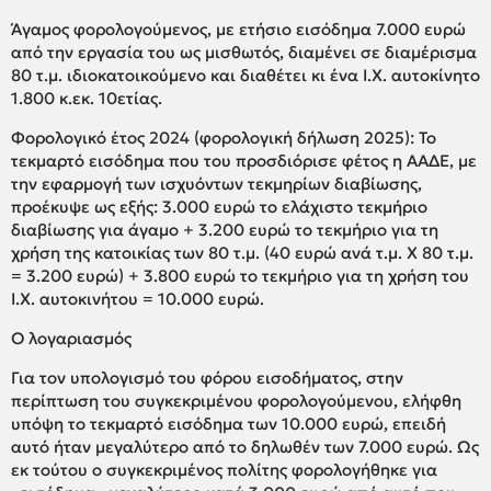
Άγαμος φορολογούμενος, με ετήσιο εισόδημα 7.000 ευρώ
από την εργασία του ως μισθωτός, διαμένει σε διαμέρισμα
80 τ.μ. ιδιοκατοικούμενο και διαθέτει κι ένα Ι.Χ. αυτοκίνητο
1.800 κ.εκ. 10ετίας.
Φορολογικό έτος 2024 (φορολογική δήλωση 2025): Το
τεκμαρτό εισόδημα που του προσδιόρισε φέτος η ΑΑΔΕ, με
την εφαρμογή των ισχυόντων τεκμηρίων διαβίωσης,
προέκυψε ως εξής: 3.000 ευρώ το ελάχιστο τεκμήριο
διαβίωσης για άγαμο + 3.200 ευρώ το τεκμήριο για τη
χρήση της κατοικίας των 80 τ.μ. (40 ευρώ ανά τ.μ. Χ 80 τ.μ.
= 3.200 ευρώ) + 3.800 ευρώ το τεκμήριο για τη χρήση του
Ι.Χ. αυτοκινήτου = 10.000 ευρώ.
Ο λογαριασμός
Για τον υπολογισμό του φόρου εισοδήματος, στην
περίπτωση του συγκεκριμένου φορολογούμενου, ελήφθη
υπόψη το τεκμαρτό εισόδημα των 10.000 ευρώ, επειδή
αυτό ήταν μεγαλύτερο από το δηλωθέν των 7.000 ευρώ. Ως
εκ τούτου ο συγκεκριμένος πολίτης φορολογήθηκε για