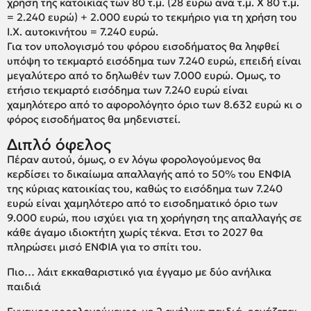
χρήση της κατοικίας των 80 τ.μ. (28 ευρώ ανά τ.μ. Χ 80 τ.μ.
= 2.240 ευρώ) + 2.000 ευρώ το τεκμήριο για τη χρήση του
Ι.Χ. αυτοκινήτου = 7.240 ευρώ.
Για τον υπολογισμό του φόρου εισοδήματος θα ληφθεί
υπόψη το τεκμαρτό εισόδημα των 7.240 ευρώ, επειδή είναι
μεγαλύτερο από το δηλωθέν των 7.000 ευρώ. Ομως, το
ετήσιο τεκμαρτό εισόδημα των 7.240 ευρώ είναι
χαμηλότερο από το αφορολόγητο όριο των 8.632 ευρώ κι ο
φόρος εισοδήματος θα μηδενιστεί.
Διπλό όφελος
Πέραν αυτού, όμως, ο εν λόγω φορολογούμενος θα
κερδίσει το δικαίωμα απαλλαγής από το 50% του ΕΝΦΙΑ
της κύριας κατοικίας του, καθώς το εισόδημα των 7.240
ευρώ είναι χαμηλότερο από το εισοδηματικό όριο των
9.000 ευρώ, που ισχύει για τη χορήγηση της απαλλαγής σε
κάθε άγαμο ιδιοκτήτη χωρίς τέκνα. Ετσι το 2027 θα
πληρώσει μισό ΕΝΦΙΑ για το σπίτι του.
Πιο… λάιτ εκκαθαριστικό για έγγαμο με δύο ανήλικα
παιδιά