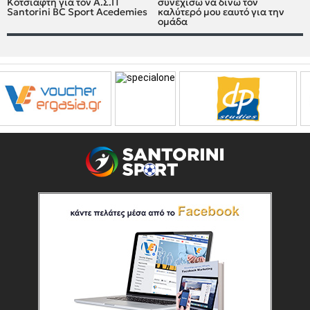
Κοτσιάφτη για τον A.Σ.Π
συνεχίσω να δίνω τον
Santorini BC Sport Acedemies
καλύτερό μου εαυτό για την
ομάδα