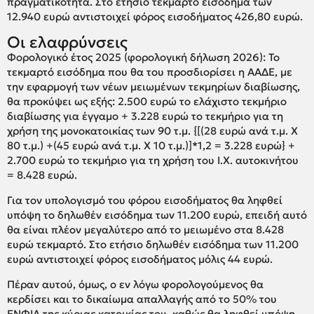
πραγματικότητα. Στο ετήσιο τεκμαρτό εισόδημα των
12.940 ευρώ αντιστοιχεί φόρος εισοδήματος 426,80 ευρώ.
Οι ελαφρύνσεις
Φορολογικό έτος 2025 (φορολογική δήλωση 2026): Το
τεκμαρτό εισόδημα που θα του προσδιορίσει η ΑΑΔΕ, με
την εφαρμογή των νέων μειωμένων τεκμηρίων διαβίωσης,
θα προκύψει ως εξής: 2.500 ευρώ το ελάχιστο τεκμήριο
διαβίωσης για έγγαμο + 3.228 ευρώ το τεκμήριο για τη
χρήση της μονοκατοικίας των 90 τ.μ. {[(28 ευρώ ανά τ.μ. Χ
80 τ.μ.) +(45 ευρώ ανά τ.μ. Χ 10 τ.μ.)]*1,2 = 3.228 ευρώ} +
2.700 ευρώ το τεκμήριο για τη χρήση του Ι.Χ. αυτοκινήτου
= 8.428 ευρώ.
Για τον υπολογισμό του φόρου εισοδήματος θα ληφθεί
υπόψη το δηλωθέν εισόδημα των 11.200 ευρώ, επειδή αυτό
θα είναι πλέον μεγαλύτερο από το μειωμένο στα 8.428
ευρώ τεκμαρτό. Στο ετήσιο δηλωθέν εισόδημα των 11.200
ευρώ αντιστοιχεί φόρος εισοδήματος μόλις 44 ευρώ.
Πέραν αυτού, όμως, ο εν λόγω φορολογούμενος θα
κερδίσει και το δικαίωμα απαλλαγής από το 50% του
ΕΝΦΙΑ της κύριας κατοικίας του, καθώς θα ληφθεί υπόψη