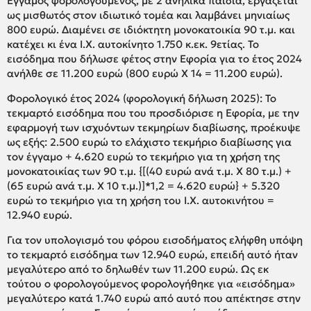
Εγγαμος φορολογούμενος, με 2 ανήλικα παιδιά, εργάζεται
ως μισθωτός στον ιδιωτικό τομέα και λαμβάνει μηνιαίως
800 ευρώ. Διαμένει σε ιδιόκτητη μονοκατοικία 90 τ.μ. και
κατέχει κι ένα Ι.Χ. αυτοκίνητο 1.750 κ.εκ. 9ετίας. Το
εισόδημα που δήλωσε φέτος στην Εφορία για το έτος 2024
ανήλθε σε 11.200 ευρώ (800 ευρώ Χ 14 = 11.200 ευρώ).
Φορολογικό έτος 2024 (φορολογική δήλωση 2025): Το
τεκμαρτό εισόδημα που του προσδιόρισε η Εφορία, με την
εφαρμογή των ισχυόντων τεκμηρίων διαβίωσης, προέκυψε
ως εξής: 2.500 ευρώ το ελάχιστο τεκμήριο διαβίωσης για
τον έγγαμο + 4.620 ευρώ το τεκμήριο για τη χρήση της
μονοκατοικίας των 90 τ.μ. {[(40 ευρώ ανά τ.μ. Χ 80 τ.μ.) +
(65 ευρώ ανά τ.μ. Χ 10 τ.μ.)]*1,2 = 4.620 ευρώ} + 5.320
ευρώ το τεκμήριο για τη χρήση του Ι.Χ. αυτοκινήτου =
12.940 ευρώ.
Για τον υπολογισμό του φόρου εισοδήματος ελήφθη υπόψη
το τεκμαρτό εισόδημα των 12.940 ευρώ, επειδή αυτό ήταν
μεγαλύτερο από το δηλωθέν των 11.200 ευρώ. Ως εκ
τούτου ο φορολογούμενος φορολογήθηκε για «εισόδημα»
μεγαλύτερο κατά 1.740 ευρώ από αυτό που απέκτησε στην