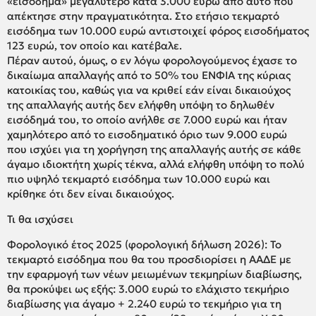
«εισόδημα» μεγαλύτερο κατά 3.000 ευρώ από αυτό που
απέκτησε στην πραγματικότητα. Στο ετήσιο τεκμαρτό
εισόδημα των 10.000 ευρώ αντιστοιχεί φόρος εισοδήματος
123 ευρώ, τον οποίο και κατέβαλε.
Πέραν αυτού, όμως, ο εν λόγω φορολογούμενος έχασε το
δικαίωμα απαλλαγής από το 50% του ΕΝΦΙΑ της κύριας
κατοικίας του, καθώς για να κριθεί εάν είναι δικαιούχος
της απαλλαγής αυτής δεν ελήφθη υπόψη το δηλωθέν
εισόδημά του, το οποίο ανήλθε σε 7.000 ευρώ και ήταν
χαμηλότερο από το εισοδηματικό όριο των 9.000 ευρώ
που ισχύει για τη χορήγηση της απαλλαγής αυτής σε κάθε
άγαμο ιδιοκτήτη χωρίς τέκνα, αλλά ελήφθη υπόψη το πολύ
πιο υψηλό τεκμαρτό εισόδημα των 10.000 ευρώ και
κρίθηκε ότι δεν είναι δικαιούχος.
Τι θα ισχύσει
Φορολογικό έτος 2025 (φορολογική δήλωση 2026): Το
τεκμαρτό εισόδημα που θα του προσδιορίσει η ΑΑΔΕ με
την εφαρμογή των νέων μειωμένων τεκμηρίων διαβίωσης,
θα προκύψει ως εξής: 3.000 ευρώ το ελάχιστο τεκμήριο
διαβίωσης για άγαμο + 2.240 ευρώ το τεκμήριο για τη