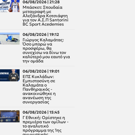
06/08/2026 | 21:28
Μπάσκετ: Σπουδαία
μεταγραφή με
Αλεξάνδρα Κοτσιάφτη
για τον A.Σ.Π Santorini
BC Sport Acedemies
06/08/2026 | 19:12
Γιώργος Καλαμάτας:
Όσο μπορώ να
προσφέρω, θα
συνεχίσω να δίνω τον
καλύτερό μου εαυτό για
την ομάδα
06/08/2026 | 19:01
ΕΠΣ Κυκλάδων:
Εμπιστοσύνη σε
Καλαμάτα ο
Πανθηραικός -
ανακοινώθηκε η
ανανέωση της
συνεργασίας
06/08/2026 | 15:45
Γ Εθνική: Ορίστηκε η
πρεμιέρα των ομίλων -
το αναλυτικό
πρόγραμμα της 1ης
αγωνιστικής